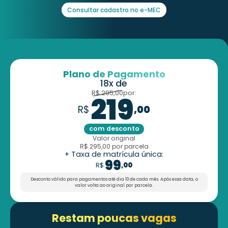
Consultar cadastro no e-MEC
Plano de Pagamento
18x de
R$ 295,00
por:
219
R$
,00
com desconto
Valor original
R$ 295,00
por parcela
+ Taxa de matrícula única:
99
R$
,00
Desconto válido para pagamentos até dia 10 de cada mês.
Após essa data, o
valor volta ao original por parcela.
Restam poucas vagas