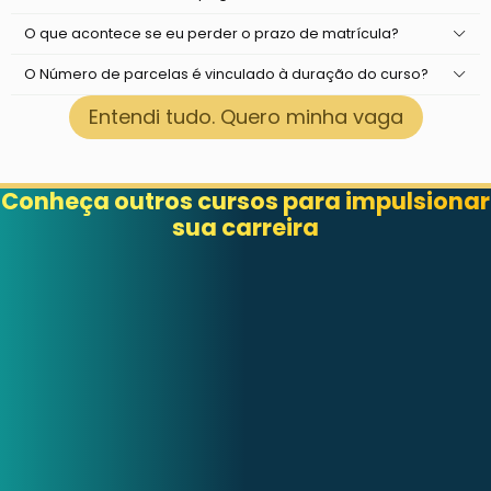
O que acontece se eu perder o prazo de matrícula?
O Número de parcelas é vinculado à duração do curso?
Entendi tudo. Quero minha vaga
Conheça outros cursos para impulsionar
sua carreira
12
12
PÓS
PÓS
NUTRIÇÃO
MESES
MESES
CLÍNICA,
SAÚDE
HOSPITALAR E
MATERNO-
AMBULATORIAL
INFANTIL
Mensalidades
Mensalidades
a
a