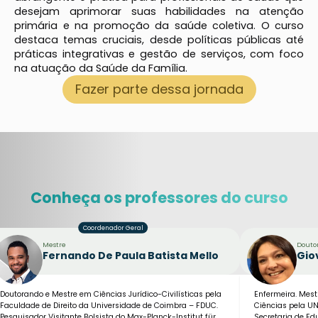
desejam aprimorar suas habilidades na atenção
primária e na promoção da saúde coletiva. O curso
destaca temas cruciais, desde políticas públicas até
práticas integrativas e gestão de serviços, com foco
na atuação da Saúde da Família.
Fazer parte dessa jornada
Conheça os professores do curso
Mestre
Douto
Fernando De Paula Batista Mello
Gio
Doutorando e Mestre em Ciências Jurídico-Civilísticas pela
Enfermeira. Mes
Faculdade de Direito da Universidade de Coimbra – FDUC.
Ciências pela UN
Pesquisador Visitante Bolsista do Max-Planck-Institut für
Secretaria de Ed