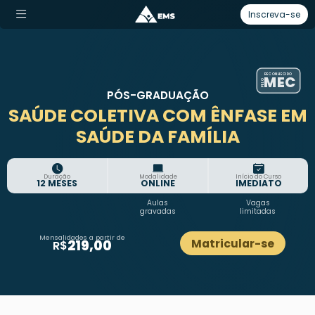
Inscreva-se
RECONHECIDO
MEC
PELO
PÓS-GRADUAÇÃO
SAÚDE COLETIVA COM ÊNFASE EM
SAÚDE DA FAMÍLIA
Duração
Modalidade
Início do Curso
12 MESES
ONLINE
IMEDIATO
Aulas
Vagas
gravadas
limitadas
Mensalidades a partir de
Matricular-se
219,00
R$